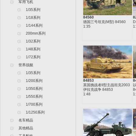
军用飞机
1/35系列
84560
8
1/18系列
德国三号坦克(M型) 84560
D
1/144系列
1:35
1
200mm系列
1/32系列
1/48系列
1/72系列
世界战舰
1/35系列
84853
8
1/200系列
英国挑战者II型主战坦克2003
1/350系列
伊拉克战争 84853
8
1:48
1
1/550系列
1/700系列
1/1250系列
名车精品
其他精品