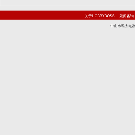
关于HOBBYBOSS
疑问咨询
中山市雅太电器有限
技术