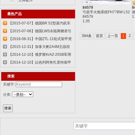
工具配件
84579
8
弓箭手火炮系统FH77BW L52
德
最热产品
84579
1
1:35
【2015-07-07】德国BR 52型蒸汽机车
1
829...
【2015-07-06】德国LWS水陆两栖牵引
2
394条
首页
上一页
1
2
车 82...
【2018-08-31】中国ZTL-11轮式装甲突
3
击车 ...
【2015-12-31】加拿大豹2A4M主战坦
4
克 8386...
【2014-12-10】俄罗斯KrAZ-255B军用
5
卡车85...
【2014-12-10】以色列阿奇扎里特装甲
6
运兵...
搜索
关键字:
分类: