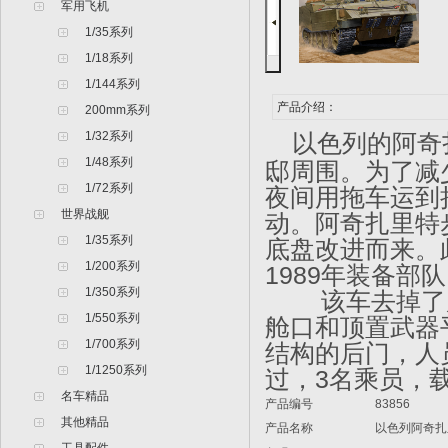
军用飞机
1/35系列
1/18系列
1/144系列
产品介绍：
200mm系列
1/32系列
以色列的阿奇
1/48系列
邸周围。为了减
1/72系列
夜间用拖车运到
世界战舰
动。阿奇扎里特
1/35系列
底盘改进而来。
1/200系列
1989
年装备部队
1/350系列
该车去掉了原
1/550系列
舱口和顶置武器
1/700系列
结构的后门，人
1/1250系列
过，
3
名乘员，
名车精品
产品编号
83856
其他精品
产品名称
以色列阿奇扎