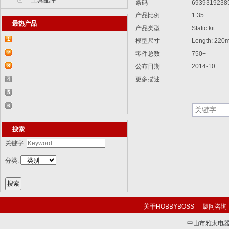
工具配件
条码
6939319238
产品比例
1:35
最热产品
产品类型
Static kit
1
模型尺寸
Length: 220
【2015-07-07】德国BR 52型蒸汽机车
2
零件总数
750+
829...
【2015-07-06】德国LWS水陆两栖牵引车
3
公布日期
2014-10
82...
【2018-08-31】中国ZTL-11轮式装甲突击
更多描述
4
车 ...
【2015-12-31】加拿大豹2A4M主战坦克
5
8386...
【2014-12-10】俄罗斯KrAZ-255B军用卡
6
车85...
【2014-12-10】以色列阿奇扎里特装甲运
搜索
兵...
关键字:
分类:
关于HOBBYBOSS
疑问咨询
中山市雅太电器有限