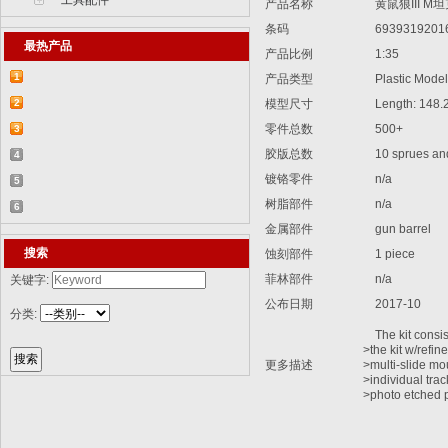
工具配件
产品名称
黄鼠狼III M
条码
6939319201
最热产品
产品比例
1:35
1
产品类型
Plastic Model 
【2015-07-07】德国BR 52型蒸汽机车
2
模型尺寸
Length: 148.
829...
【2015-07-06】德国LWS水陆两栖牵引车
零件总数
500+
3
胶版总数
10 sprues and
82...
【2018-08-31】中国ZTL-11轮式装甲突击
4
镀铬零件
n/a
车 ...
【2015-12-31】加拿大豹2A4M主战坦克
5
树脂部件
n/a
8386...
【2014-12-10】俄罗斯KrAZ-255B军用卡
6
金属部件
gun barrel
车85...
【2014-12-10】以色列阿奇扎里特装甲运
搜索
蚀刻部件
1 piece
兵...
菲林部件
n/a
关键字:
公布日期
2017-10
分类:
The kit consist
>the kit w/refine
更多描述
>multi-slide mou
>individual trac
>photo etched p