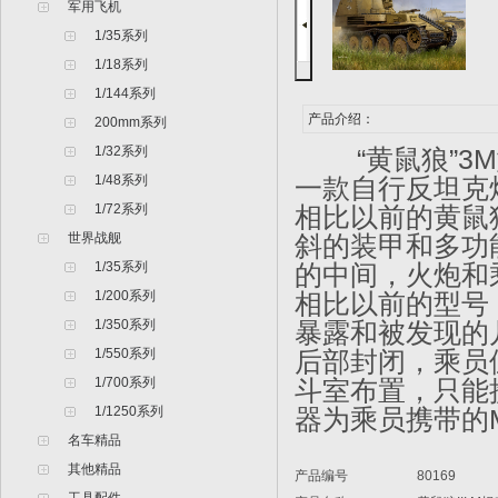
军用飞机
1/35系列
1/18系列
1/144系列
产品介绍：
200mm系列
1/32系列
“黄鼠狼”3M
1/48系列
一款自行反坦克炮
1/72系列
相比以前的黄鼠
世界战舰
斜的装甲和多功
1/35系列
的中间，火炮和
1/200系列
相比以前的型号
1/350系列
暴露和被发现的
1/550系列
后部封闭，乘员
1/700系列
斗室布置，只能
1/1250系列
器为乘员携带的M
名车精品
其他精品
产品编号
80169