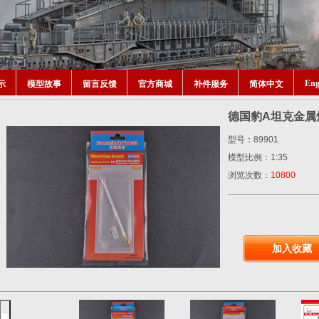
Eng
示
模型故事
留言反馈
官方商城
补件服务
简体中文
德国豹A坦克金属炮管
型号：89901
模型比例：1:35
浏览次数：
10800
加入收藏