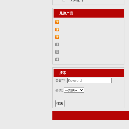
工具配件
最热产品
1
【2015-07-07】德国BR 52型蒸汽机车
2
829...
【2015-07-06】德国LWS水陆两栖牵引车
3
82...
【2018-08-31】中国ZTL-11轮式装甲突击
4
车 ...
【2015-12-31】加拿大豹2A4M主战坦克
5
8386...
【2014-12-10】俄罗斯KrAZ-255B军用卡
6
车85...
【2014-12-10】以色列阿奇扎里特装甲运
搜索
兵...
关键字:
分类: